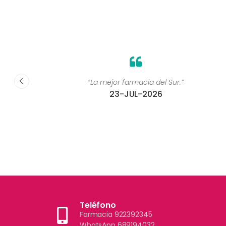
 ”
“La mejor farmacia del Sur.”
23-JUL-2026
Teléfono
Farmacia 922392345
WhatsApp 689194032