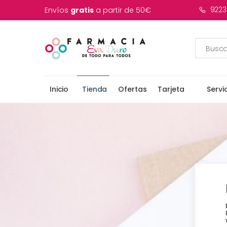
9223
Envíos
gratis
a partir de 50€
Inicio
Tienda
Ofertas
Tarjeta
Servi