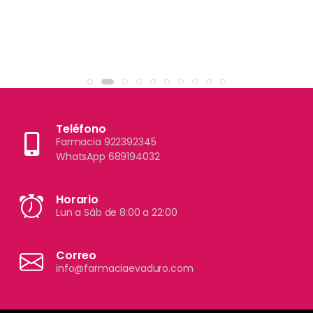
Teléfono
Farmacia 922392345
WhatsApp 689194032
Horario
Lun a Sáb de 8:00 a 22:00
Correo
info@farmaciaevaduro.com