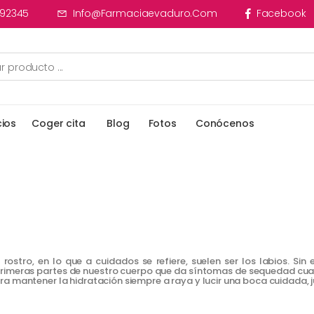
92345
Info@farmaciaevaduro.com
Facebook
cios
Coger cita
Blog
Fotos
Conócenos
rostro, en lo que a cuidados se refiere, suelen ser los labios. Si
primeras partes de nuestro cuerpo que da síntomas de sequedad cuand
a mantener la hidratación siempre a raya y lucir una boca cuidada, j