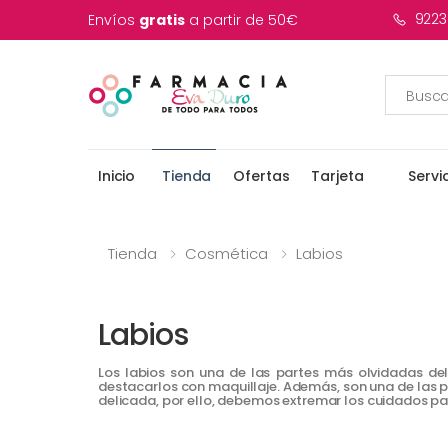
9223
Envíos
gratis
a partir de 50€
Inicio
Tienda
Ofertas
Tarjeta
Servi
Tienda
Cosmética
Labios
Labios
Los labios son una de las partes más olvidadas del 
destacarlos con maquillaje. Además, son una de las 
delicada, por ello, debemos extremar los cuidados par