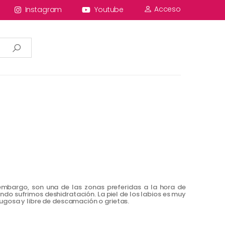
Acceso
Instagram
Youtube
n embargo, son una de las zonas preferidas a la hora de
o sufrimos deshidratación. La piel de los labios es muy
ugosa y libre de descamación o grietas.