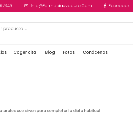
92345
Info@farmaciaevaduro.com
Facebook
cios
Coger cita
Blog
Fotos
Conócenos
urales que sirven para completar la dieta habitual