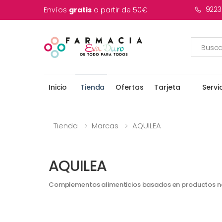
9223
Envíos
gratis
a partir de 50€
Inicio
Tienda
Ofertas
Tarjeta
Servi
Tienda
Marcas
AQUILEA
AQUILEA
Complementos alimenticios basados en productos nat