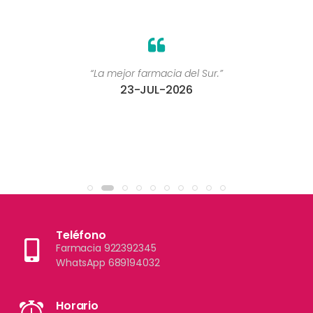
“La mejor farmacia del Sur.”
23-JUL-2026
Teléfono
Farmacia 922392345
WhatsApp 689194032
Horario