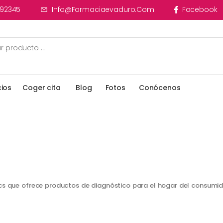
92345
Info@farmaciaevaduro.com
Facebook
cios
Coger cita
Blog
Fotos
Conócenos
ics que ofrece productos de diagnóstico para el hogar del consum