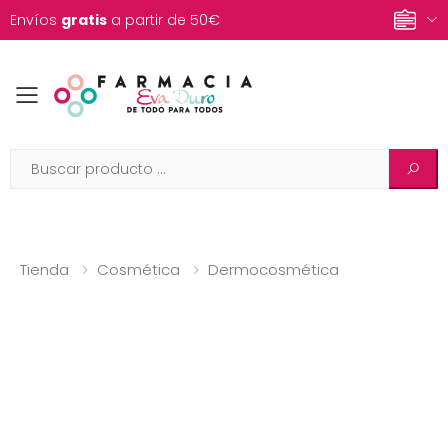
Envíos
gratis
a partir de 50€
Toggle mobile menu
Tienda
Cosmética
Dermocosmética