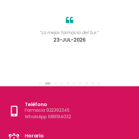
“La mejor farmacia del Sur.”
23-JUL-2026
Teléfono
Farmacia 922392345
WhatsApp 689194032
Horario