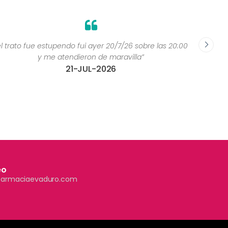
el trato fue estupendo fui ayer 20/7/26 sobre las 20:00
y me atendieron de maravilla”
21-JUL-2026
eo
farmaciaevaduro.com