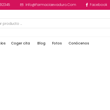
92345
Info@farmaciaevaduro.com
Facebook
cios
Coger cita
Blog
Fotos
Conócenos