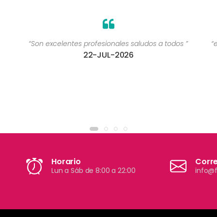
“Son excelentes profesionales saludos a todos ”
“
22-JUL-2026
Horario
Corr
Lun a Sáb de 8:00 a 22:00
info@