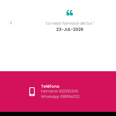
 ”
“La mejor farmacia del Sur.”
23-JUL-2026
Teléfono
Farmacia 922392345
WhatsApp 689194032