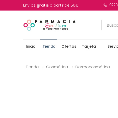
9223
Envíos
gratis
a partir de 50€
Inicio
Tienda
Ofertas
Tarjeta
Servi
Tienda
Cosmética
Dermocosmética