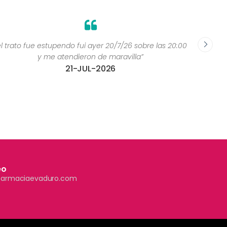
el trato fue estupendo fui ayer 20/7/26 sobre las 20:00
y me atendieron de maravilla”
21-JUL-2026
eo
farmaciaevaduro.com