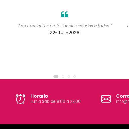
“Son excelentes profesionales saludos a todos ”
“
22-JUL-2026
Horario
Corr
Lun a Sáb de 8:00 a 22:00
info@