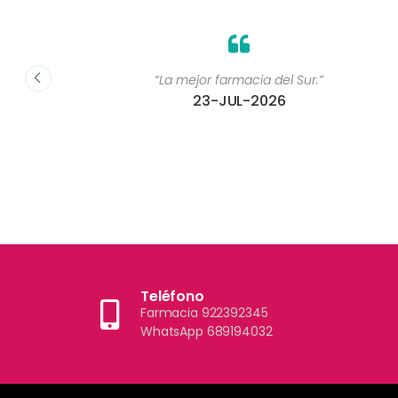
 ”
“La mejor farmacia del Sur.”
23-JUL-2026
Teléfono
Farmacia 922392345
WhatsApp 689194032