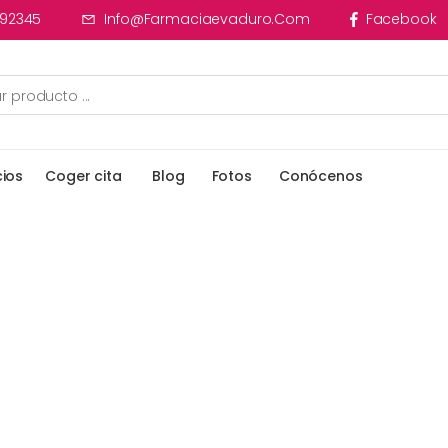
92345
Info@farmaciaevaduro.com
Facebook
cios
Coger cita
Blog
Fotos
Conócenos