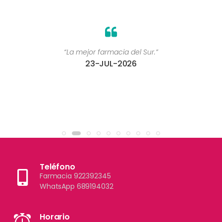
“La mejor farmacia del Sur.”
23-JUL-2026
Teléfono
Farmacia 922392345
WhatsApp 689194032
Horario