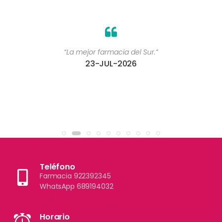
“La mejor farmacia del Sur.”
23-JUL-2026
Teléfono
Farmacia 922392345
WhatsApp 689194032
Horario