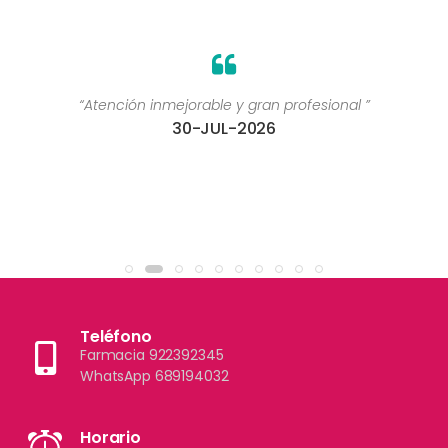
“Atención inmejorable y gran profesional ”
30-JUL-2026
Teléfono
Farmacia 922392345
WhatsApp 689194032
Horario