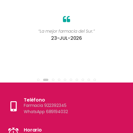
“La mejor farmacia del Sur.”
23-JUL-2026
Teléfono
Farmacia 922392345
WhatsApp 689194032
Horario